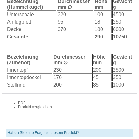
Bezeichnung
Durchmesser
Höhe
Gewicht
(Hummelkugel)
mm ∅
mm
g
Unterschale
320
100
4500
Anflugbrett
95
18
250
Deckel
370
180
6000
Gesamt ~
290
10750
Bezeichnung
Durchmesser
Höhe
Gewicht
(Zubehör)
mm ∅
mm
g
Innentopf
230
200
2500
Innentopdeckel
170
45
350
Stellring
200
85
1000
PDF
Produkt vergleichen
Haben Sie eine Frage zu diesem Produkt?