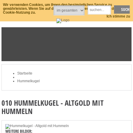
Wir verwenden Cookies, um Ihnen den bestmöglichen Service zu
gewährleisten. Wenn Sie auf der Seite weitersurfen stimmen Sie der
Cookie-Nutzung zu.
Ich stimme zu
STARTSEITE
NEWSLETTER
MEIN KONTO
ZUM WARENKORB: 0 ARTIKEL / € 0,00
Startseite
Hummelkugel
010 HUMMELKUGEL - ALTGOLD MIT
HUMMELN
WEITERE BILDER: