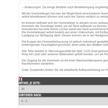
---Änderungen: Da einige Modelle nach Bestelleingang angefertig
Mit der Hummelkugel hat man die Möglichkeit verschiedene Humme
selbst klimatisieren können und nach der Saison einfach zu reinig
Im Inneren befindet sich der Hummeltopf, in diesem ist ein aufsa
Hummeln die Grundlage bietet, um ein Nest aufbauen zu können. D
Innendeckel hat viele kleine Löcher damit das Nest ausreichend fri
Die Hummelkugel selbst besteht aus einer Unterschale, mit Einfl
Laufgang zur Verfügung steht. Diesen können sie in der Nestgr
Die Kuppel der Hummelbehausung ist optisch individuell gestaltet a
eindringender Feuchtigkeit geschützt, denn unter den Blättern befi
Alle Teile werden in Steinzeugqualität bei über 1220 Grad gebrannt
Ring mit Laub oder anderen Materialien gefüllt werden, um als Ni
Der Zugang für die Hummeln ist mit einer Wachsmottensperre ges
Nachkommen darstellen.
Unter Zusatzinfos finden Sie die detaillierte Aufbauanleitung zur
1
2
ARTIKEL JE SEITE:
SORTIEREN NACH: