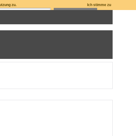
utzung zu.
Ich stimme zu
ZUM WARENKORB: 0 ARTIKEL / € 0,00