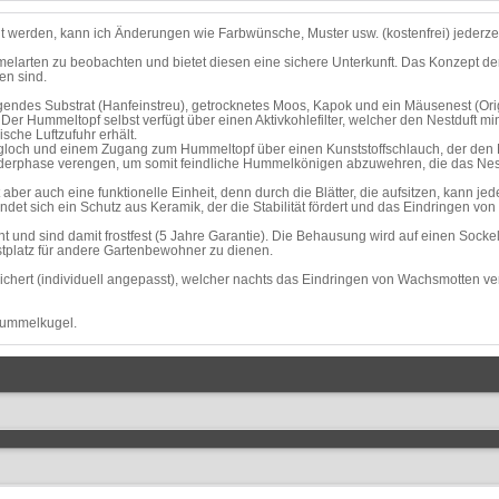
t werden, kann ich Änderungen wie Farbwünsche, Muster usw. (kostenfrei) jederzei
larten zu beobachten und bietet diesen eine sichere Unterkunft. Das Konzept de
en sind.
ugendes Substrat (Hanfeinstreu), getrocknetes Moos, Kapok und ein Mäusenest (Ori
er Hummeltopf selbst verfügt über einen Aktivkohlefilter, welcher den Nestduft mi
sche Luftzufuhr erhält.
ugloch und einem Zugang zum Hummeltopf über einen Kunststoffschlauch, der den Mä
ünderphase verengen, um somit feindliche Hummelkönigen abzuwehren, die das Ne
ber auch eine funktionelle Einheit, denn durch die Blätter, die aufsitzen, kann jed
ndet sich ein Schutz aus Keramik, der die Stabilität fördert und das Eindringen von
 und sind damit frostfest (5 Jahre Garantie). Die Behausung wird auf einen Sockelri
stplatz für andere Gartenbewohner zu dienen.
ichert (individuell angepasst), welcher nachts das Eindringen von Wachsmotten v
 Hummelkugel.