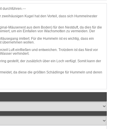
t durchführen.---
r zweihäusigen Kugel hat den Vorteil, dass sich Hummelnester
ginal-Mäusenest aus dem Boden) für den Nestduft, da dies für die
nimiert, um ein Einfallen von Wachsmotten zu vermeiden. Der
usegang imitiert. Für die Hummeln ist es wichtig, dass ein
st übernehmen wollen.
erzeit Luft einfließen und entweichen. Trotzdem ist das Nest vor
 Wasser verhindert.
ng gestellt, der zusätzlich über ein Loch verfügt. Somit kann der
ermeidet, da diese die größten Schädlinge für Hummeln und deren