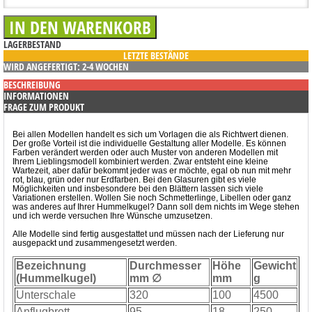
LAGERBESTAND
LETZTE BESTÄNDE
WIRD ANGEFERTIGT: 2-4 WOCHEN
BESCHREIBUNG
INFORMATIONEN
FRAGE ZUM PRODUKT
Bei allen Modellen handelt es sich um Vorlagen die als Richtwert dienen.
Der große Vorteil ist die individuelle Gestaltung aller Modelle. Es können
Farben verändert werden oder auch Muster von anderen Modellen mit
Ihrem Lieblingsmodell kombiniert werden. Zwar entsteht eine kleine
Wartezeit, aber dafür bekommt jeder was er möchte, egal ob nun mit mehr
rot, blau, grün oder nur Erdfarben. Bei den Glasuren gibt es viele
Möglichkeiten und insbesondere bei den Blättern lassen sich viele
Variationen erstellen. Wollen Sie noch Schmetterlinge, Libellen oder ganz
was anderes auf Ihrer Hummelkugel? Dann soll dem nichts im Wege stehen
und ich werde versuchen Ihre Wünsche umzusetzen.
Alle Modelle sind fertig ausgestattet und müssen nach der Lieferung nur
ausgepackt und zusammengesetzt werden.
Bezeichnung
Durchmesser
Höhe
Gewicht
(Hummelkugel)
mm ∅
mm
g
Unterschale
320
100
4500
Anflugbrett
95
18
250