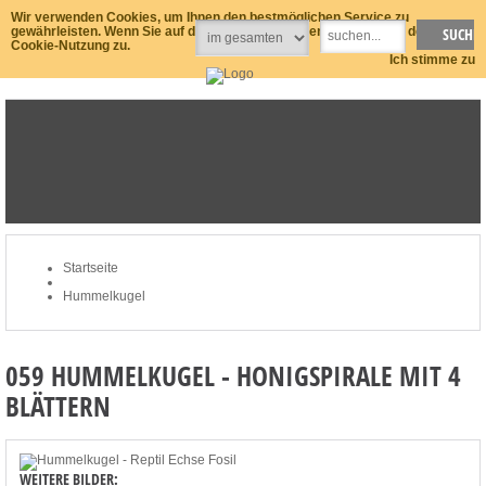
Wir verwenden Cookies, um Ihnen den bestmöglichen Service zu
gewährleisten. Wenn Sie auf der Seite weitersurfen stimmen Sie der
Cookie-Nutzung zu.
Ich stimme zu
STARTSEITE
NEWSLETTER
MEIN KONTO
ZUM WARENKORB: 0 ARTIKEL / € 0,00
Startseite
Hummelkugel
059 HUMMELKUGEL - HONIGSPIRALE MIT 4
BLÄTTERN
WEITERE BILDER: