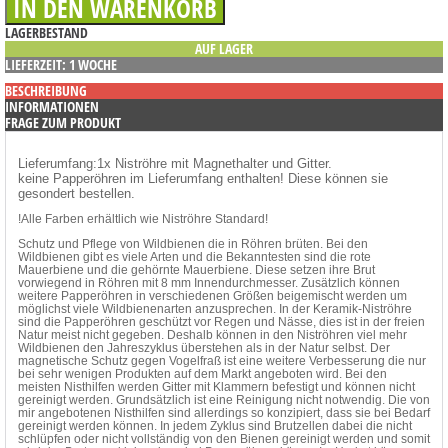
LAGERBESTAND
AUF LAGER
LIEFERZEIT: 1 WOCHE
BESCHREIBUNG
INFORMATIONEN
FRAGE ZUM PRODUKT
Lieferumfang:
1x Niströhre mit Magnethalter und Gitter.
keine Papperöhren im Lieferumfang enthalten! Diese können sie
gesondert bestellen.
!Alle Farben erhältlich wie Niströhre Standard!
Schutz und Pflege von Wildbienen die in Röhren brüten. Bei den
Wildbienen gibt es viele Arten und die Bekanntesten sind die rote
Mauerbiene und die gehörnte Mauerbiene. Diese setzen ihre Brut
vorwiegend in Röhren mit 8 mm Innendurchmesser. Zusätzlich können
weitere Papperöhren in verschiedenen Größen beigemischt werden um
möglichst viele Wildbienenarten anzusprechen. In der Keramik-Niströhre
sind die Papperöhren geschützt vor Regen und Nässe, dies ist in der freien
Natur meist nicht gegeben. Deshalb können in den Niströhren viel mehr
Wildbienen den Jahreszyklus überstehen als in der Natur selbst. Der
magnetische Schutz gegen Vogelfraß ist eine weitere Verbesserung die nur
bei sehr wenigen Produkten auf dem Markt angeboten wird. Bei den
meisten Nisthilfen werden Gitter mit Klammern befestigt und können nicht
gereinigt werden. Grundsätzlich ist eine Reinigung nicht notwendig. Die von
mir angebotenen Nisthilfen sind allerdings so konzipiert, dass sie bei Bedarf
gereinigt werden können. In jedem Zyklus sind Brutzellen dabei die nicht
schlüpfen oder nicht vollständig von den Bienen gereinigt werden und somit