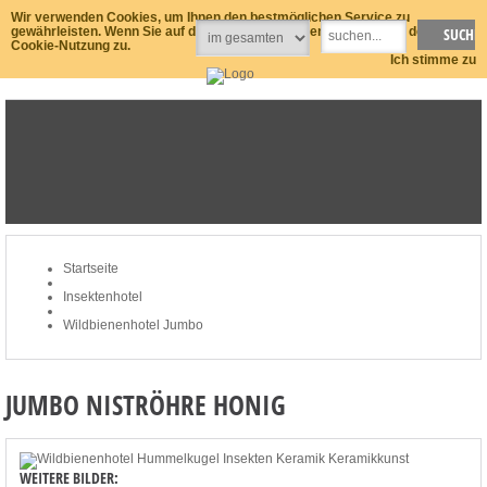
Wir verwenden Cookies, um Ihnen den bestmöglichen Service zu
gewährleisten. Wenn Sie auf der Seite weitersurfen stimmen Sie der
Cookie-Nutzung zu.
Ich stimme zu
STARTSEITE
NEWSLETTER
MEIN KONTO
ZUM WARENKORB: 0 ARTIKEL / € 0,00
Startseite
Insektenhotel
Wildbienenhotel Jumbo
JUMBO NISTRÖHRE HONIG
WEITERE BILDER: