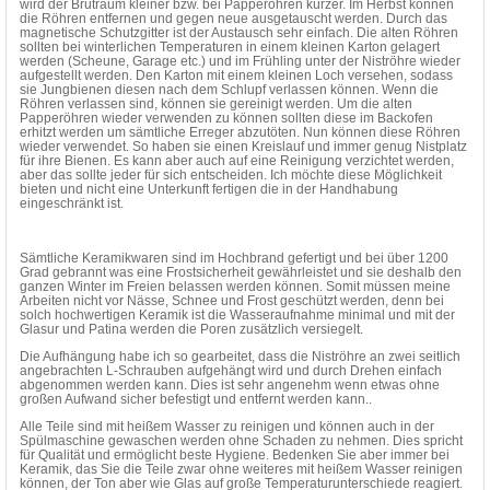
wird der Brutraum kleiner bzw. bei Papperöhren kürzer. Im Herbst können
die Röhren entfernen und gegen neue ausgetauscht werden. Durch das
magnetische Schutzgitter ist der Austausch sehr einfach. Die alten Röhren
sollten bei winterlichen Temperaturen in einem kleinen Karton gelagert
werden (Scheune, Garage etc.) und im Frühling unter der Niströhre wieder
aufgestellt werden. Den Karton mit einem kleinen Loch versehen, sodass
sie Jungbienen diesen nach dem Schlupf verlassen können. Wenn die
Röhren verlassen sind, können sie gereinigt werden. Um die alten
Papperöhren wieder verwenden zu können sollten diese im Backofen
erhitzt werden um sämtliche Erreger abzutöten. Nun können diese Röhren
wieder verwendet. So haben sie einen Kreislauf und immer genug Nistplatz
für ihre Bienen. Es kann aber auch auf eine Reinigung verzichtet werden,
aber das sollte jeder für sich entscheiden. Ich möchte diese Möglichkeit
bieten und nicht eine Unterkunft fertigen die in der Handhabung
eingeschränkt ist.
Sämtliche Keramikwaren sind im Hochbrand gefertigt und bei über 1200
Grad gebrannt was eine Frostsicherheit gewährleistet und sie deshalb den
ganzen Winter im Freien belassen werden können. Somit müssen meine
Arbeiten nicht vor Nässe, Schnee und Frost geschützt werden, denn bei
solch hochwertigen Keramik ist die Wasseraufnahme minimal und mit der
Glasur und Patina werden die Poren zusätzlich versiegelt.
Die Aufhängung habe ich so gearbeitet, dass die Niströhre an zwei seitlich
angebrachten L-Schrauben aufgehängt wird und durch Drehen einfach
abgenommen werden kann. Dies ist sehr angenehm wenn etwas ohne
großen Aufwand sicher befestigt und entfernt werden kann..
Alle Teile sind mit heißem Wasser zu reinigen und können auch in der
Spülmaschine gewaschen werden ohne Schaden zu nehmen. Dies spricht
für Qualität und ermöglicht beste Hygiene. Bedenken Sie aber immer bei
Keramik, das Sie die Teile zwar ohne weiteres mit heißem Wasser reinigen
können, der Ton aber wie Glas auf große Temperaturunterschiede reagiert.