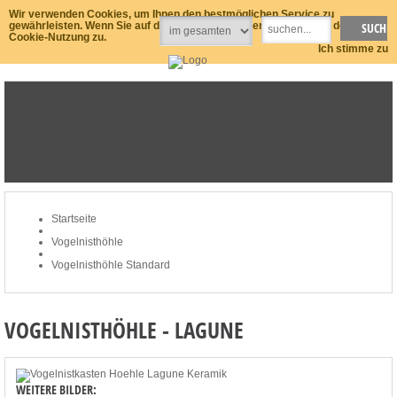
Wir verwenden Cookies, um Ihnen den bestmöglichen Service zu
gewährleisten. Wenn Sie auf der Seite weitersurfen stimmen Sie der
Cookie-Nutzung zu.
Ich stimme zu
STARTSEITE
NEWSLETTER
MEIN KONTO
ZUM WARENKORB: 0 ARTIKEL / € 0,00
Startseite
Vogelnisthöhle
Vogelnisthöhle Standard
VOGELNISTHÖHLE - LAGUNE
WEITERE BILDER: