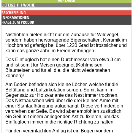
AUF LAGER
LIEFERZEIT: 1 WOCHE
BESCHREIBUNG
INFORMATIONEN
FRAGE ZUM PRODUKT
Nisthöhlen bieten nicht nur ein Zuhause für Wildvögel,
sondern haben hervorragende Eigenschaften. Keramik im
Hochbrand gefertigt bei über 1220 Grad ist frostsicher und
kann das ganze Jahr im Freien verbringen.
Das Einflugloch hat einen Durchmesser von etwa 3 cm
und ist somit für Meisen geeignet (Kohlmeisen,
Blaumeisen und für all die, die nicht wiederstehen
können)!
Am Boden befinden sich kleine Löcher, welche für die
Belüftung und Luftzirkulation sorgen. Somit kann im
Gegensatz zur Holzvariante das Nest immer trocknen.
Das Nisthäuschen wird über die drei kleinen Arme mit
einer Stahlaufhängung aufgehängt. Diese verhindert ein
verdrehen der Seile. Es wird aber empfohlen zusätzlich
ein Seil mit einem anliegenden Ast zu fixieren, um das
Einflugloch immer in die richtige Richtung zu halten.
Für den vereinfachten Anflug ist ein Bogen vor dem