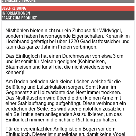
LIEFERZEIT: 1 WOCHE
BESCHREIBUNG
INFORMATIONEN
FRAGE ZUM PRODUKT
Nisthöhlen bieten nicht nur ein Zuhause für Wildvögel,
sondern haben hervorragende Eigenschaften. Keramik im
Hochbrand gefertigt bei über 1220 Grad ist frostsicher und
kann das ganze Jahr im Freien verbringen.
Das Einflugloch hat einen Durchmesser von etwa 3 cm
und ist somit für Meisen geeignet (Kohlmeisen,
Blaumeisen und für all die, die nicht wiederstehen
können)!
Am Boden befinden sich kleine Löcher, welche für die
Belüftung und Luftzirkulation sorgen. Somit kann im
Gegensatz zur Holzvariante das Nest immer trocknen.
Das Nisthäuschen wird über die drei kleinen Arme mit
einer Stahlaufhängung aufgehängt. Diese verhindert ein
verdrehen der Seile. Es wird aber empfohlen zusätzlich
ein Seil mit einem anliegenden Ast zu fixieren, um das
Einflugloch immer in die richtige Richtung zu halten.
Für den vereinfachten Anflug ist ein Bogen vor dem
Einflugloch. Dieser ist nur teilglasiert, damit keine Vögel