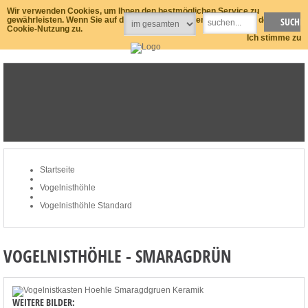
Wir verwenden Cookies, um Ihnen den bestmöglichen Service zu
gewährleisten. Wenn Sie auf der Seite weitersurfen stimmen Sie der
Cookie-Nutzung zu.
Ich stimme zu
STARTSEITE
NEWSLETTER
MEIN KONTO
ZUM WARENKORB: 0 ARTIKEL / € 0,00
Startseite
Vogelnisthöhle
Vogelnisthöhle Standard
VOGELNISTHÖHLE - SMARAGDRÜN
WEITERE BILDER: