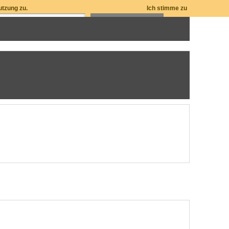
utzung zu.
Ich stimme zu
ZUM WARENKORB: 0 ARTIKEL / € 0,00