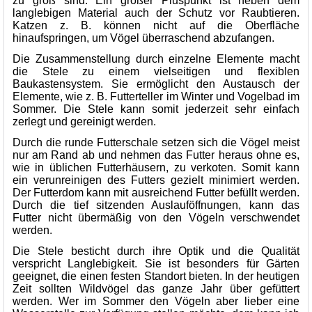
zu groß sind. Ein großer Pluspunkt ist neben dem
langlebigen Material auch der Schutz vor Raubtieren.
Katzen z. B. können nicht auf die Oberfläche
hinaufspringen, um Vögel überraschend abzufangen.
Die Zusammenstellung durch einzelne Elemente macht
die Stele zu einem vielseitigen und flexiblen
Baukastensystem. Sie ermöglicht den Austausch der
Elemente, wie z. B. Futterteller im Winter und Vogelbad im
Sommer. Die Stele kann somit jederzeit sehr einfach
zerlegt und gereinigt werden.
Durch die runde Futterschale setzen sich die Vögel meist
nur am Rand ab und nehmen das Futter heraus ohne es,
wie in üblichen Futterhäusern, zu verkoten. Somit kann
ein verunreinigen des Futters gezielt minimiert werden.
Der Futterdom kann mit ausreichend Futter befüllt werden.
Durch die tief sitzenden Auslauföffnungen, kann das
Futter nicht übermäßig von den Vögeln verschwendet
werden.
Die Stele besticht durch ihre Optik und die Qualität
verspricht Langlebigkeit. Sie ist besonders für Gärten
geeignet, die einen festen Standort bieten. In der heutigen
Zeit sollten Wildvögel das ganze Jahr über gefüttert
werden. Wer im Sommer den Vögeln aber lieber eine