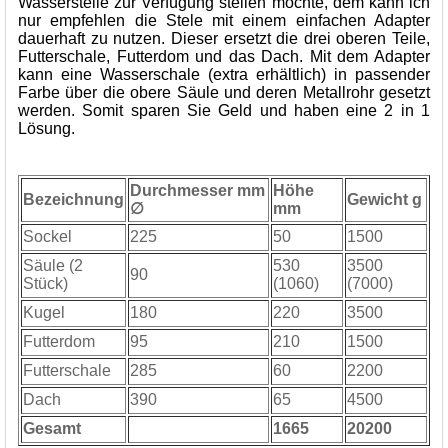
Wasserstelle zur Verfügung stellen möchte, dem kann ich
nur empfehlen die Stele mit einem einfachen Adapter
dauerhaft zu nutzen. Dieser ersetzt die drei oberen Teile,
Futterschale, Futterdom und das Dach. Mit dem Adapter
kann eine Wasserschale (extra erhältlich) in passender
Farbe über die obere Säule und deren Metallrohr gesetzt
werden. Somit sparen Sie Geld und haben eine 2 in 1
Lösung.
Durchmesser mm
Höhe
Bezeichnung
Gewicht g
∅
mm
Sockel
225
50
1500
Säule (2
530
3500
90
Stück)
(1060)
(7000)
Kugel
180
220
3500
Futterdom
95
210
1500
Futterschale
285
60
2200
Dach
390
65
4500
Gesamt
1665
20200