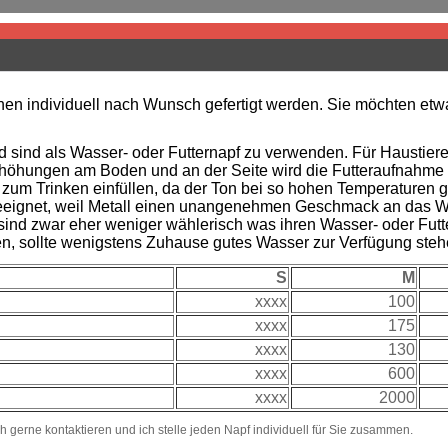
nen individuell nach Wunsch gefertigt werden. Sie möchten etwa
sind als Wasser- oder Futternapf zu verwenden. Für Haustiere d
öhungen am Boden und an der Seite wird die Futteraufnahme er
zum Trinken einfüllen, da der Ton bei so hohen Temperaturen ge
 geeignet, weil Metall einen unangenehmen Geschmack an das W
e sind zwar eher weniger wählerisch was ihren Wasser- oder Fut
en, sollte wenigstens Zuhause gutes Wasser zur Verfügung steh
S
M
xxxx
100
xxxx
175
xxxx
130
xxxx
600
xxxx
2000
h gerne kontaktieren und ich stelle jeden Napf individuell für Sie zusammen.