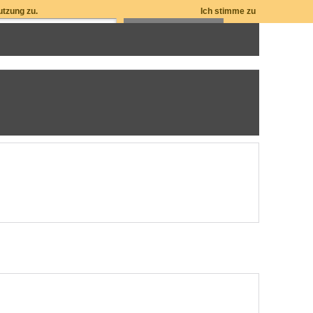
utzung zu.
Ich stimme zu
ZUM WARENKORB: 0 ARTIKEL / € 0,00