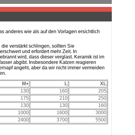
s anderes wie als auf den Vorlagen ersichtlich
ie verstärkt schlingen, sollten Sie
schwert und erfordert mehr Zeit. In
brannt wird, dass dieser verglast. Keramik ist im
asser abgibt. Insbesondere Katzen reagieren
ternapf angeht, aber da wir nicht immer vermeiden
en.
M+
L
XL
130
160
205
175
210
250
130
130
160
1000
1600
3000
2400
3700
5500