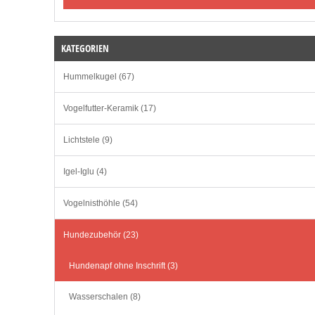
KATEGORIEN
Hummelkugel (67)
Vogelfutter-Keramik (17)
Lichtstele (9)
Igel-Iglu (4)
Vogelnisthöhle (54)
Hundezubehör (23)
Hundenapf ohne Inschrift (3)
Wasserschalen (8)