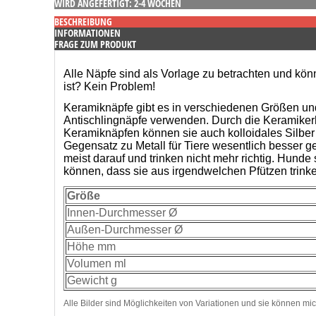
WIRD ANGEFERTIGT: 2-4 WOCHEN
BESCHREIBUNG
INFORMATIONEN
FRAGE ZUM PRODUKT
Alle Näpfe sind als Vorlage zu betrachten und kön
ist? Kein Problem!
Keramiknäpfe gibt es in verschiedenen Größen und 
Antischlingnäpfe verwenden. Durch die Keramikerh
Keramiknäpfen können sie auch kolloidales Silber 
Gegensatz zu Metall für Tiere wesentlich besser
meist darauf und trinken nicht mehr richtig. Hund
können, dass sie aus irgendwelchen Pfützen trink
Größe
Innen-Durchmesser Ø
Außen-Durchmesser Ø
Höhe mm
Volumen ml
Gewicht g
Alle Bilder sind Möglichkeiten von Variationen und sie können mic